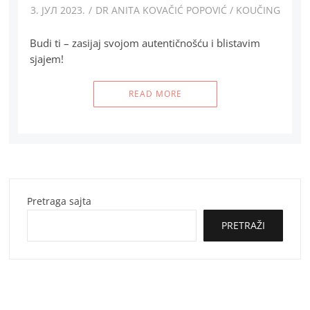
3. ЈУЛ 2023.
DR ANITA KOVAČIĆ POPOVIĆ
/
KOUČING
Budi ti – zasijaj svojom autentičnošću i blistavim
sjajem!
READ MORE
Pretraga sajta
PRETRAŽI