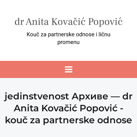
jedinstvenost Архиве — dr
Anita Kovačić Popović -
kouč za partnerske odnose