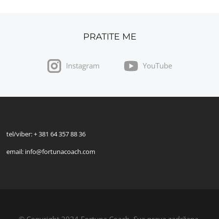
PRATITE ME
Instagram
YouTube
tel/viber: + 381 64 357 88 36
email: info@fortunacoach.com
© Copyright 2024 Fortuna Coach. Sva prava zadržana.