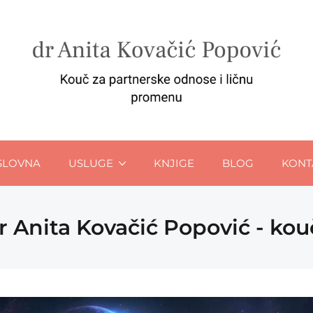
SLOVNA
USLUGE
KNJIGE
BLOG
KONT
r Anita Kovačić Popović - ko