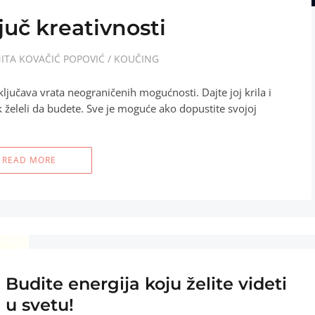
juč kreativnosti
ITA KOVAČIĆ POPOVIĆ
/
KOUČING
ključava vrata neograničenih mogućnosti. Dajte joj krila i
 želeli da budete. Sve je moguće ako dopustite svojoj
READ MORE
Budite energija koju želite videti
u svetu!