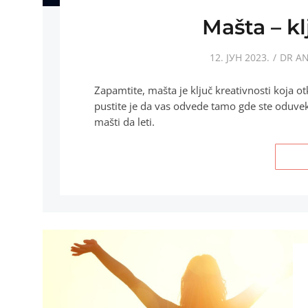
Mašta – kl
12. ЈУН 2023.
DR AN
Zapamtite, mašta je ključ kreativnosti koja ot
pustite je da vas odvede tamo gde ste oduvek
mašti da leti.