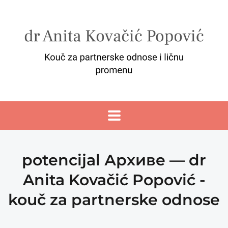
potencijal Архиве — dr
Anita Kovačić Popović -
kouč za partnerske odnose