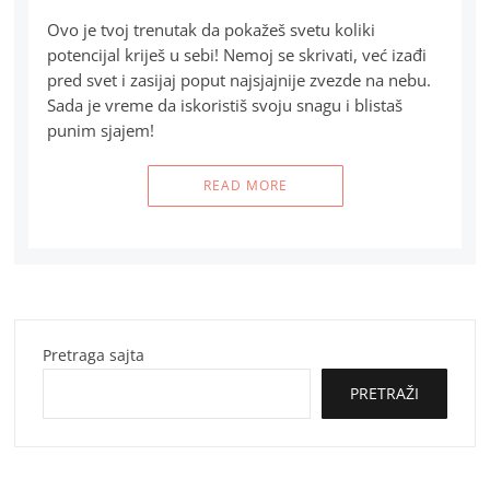
Ovo je tvoj trenutak da pokažeš svetu koliki
potencijal kriješ u sebi! Nemoj se skrivati, već izađi
pred svet i zasijaj poput najsjajnije zvezde na nebu.
Sada je vreme da iskoristiš svoju snagu i blistaš
punim sjajem!
READ MORE
Pretraga sajta
PRETRAŽI