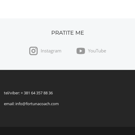
PRATITE ME
Instagram
YouTube
tel/viber: + 381 64 357 88 36
email: info@fortunacoach.com