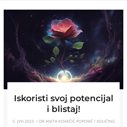
Iskoristi svoj potencijal
i blistaj!
5. ЈУН 2023.
DR ANITA KOVAČIĆ POPOVIĆ
/
KOUČING