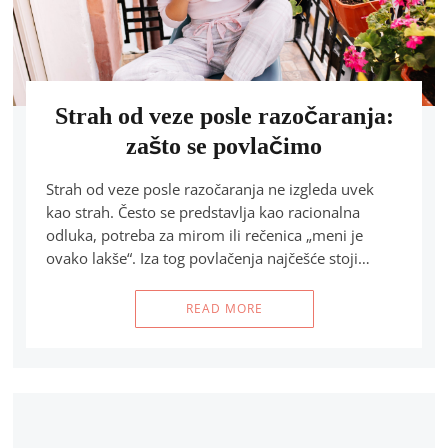
Strah od veze posle razočaranja:
zašto se povlačimo
Strah od veze posle razočaranja ne izgleda uvek
kao strah. Često se predstavlja kao racionalna
odluka, potreba za mirom ili rečenica „meni je
ovako lakše“. Iza tog povlačenja najčešće stoji…
READ MORE