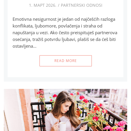
1. МАРТ 2026.
PARTNERSKI ODNOSI
Emotivna nesigurnost je jedan od najčešćih razloga
konflikata, ljubomore, povlačenja i straha od
napuštanja u vezi. Ako često preispituješ partnerova
osećanja, tražiš potvrdu ljubavi, plašiš se da ćeš biti
ostavljena…
READ MORE