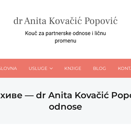
SLOVNA
USLUGE
KNJIGE
BLOG
KONT
хиве — dr Anita Kovačić Popo
odnose