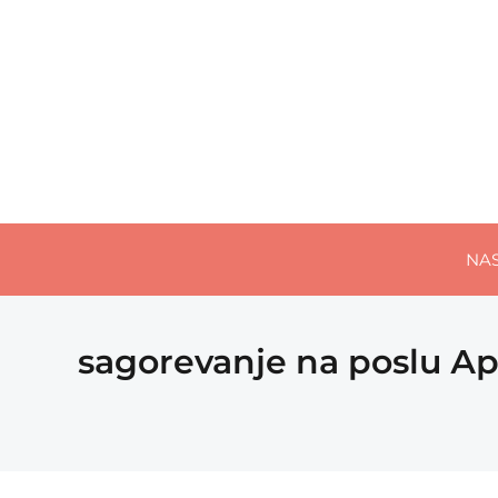
NA
sagorevanje na poslu Ар