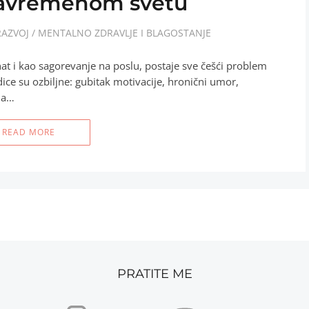
savremenom svetu
RAZVOJ
/
MENTALNO ZDRAVLJE I BLAGOSTANJE
 i kao sagorevanje na poslu, postaje sve češći problem
ice su ozbiljne: gubitak motivacije, hronični umor,
ja…
READ MORE
PRATITE ME