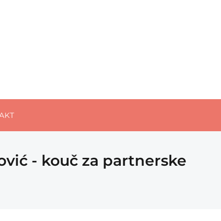
AKT
vić - kouč za partnerske