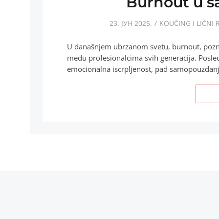
Burnout u 
23. ЈУН 2025.
KOUČING I LIČNI 
U današnjem ubrzanom svetu, burnout, poznat
među profesionalcima svih generacija. Posled
emocionalna iscrpljenost, pad samopouzdan