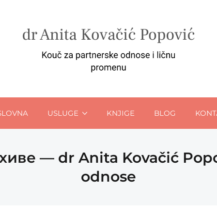
SLOVNA
USLUGE
KNJIGE
BLOG
KONT
хиве — dr Anita Kovačić Popo
odnose