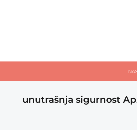
NA
unutrašnja sigurnost Ар