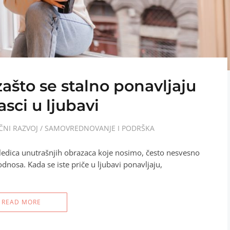
zašto se stalno ponavljaju
asci u ljubavi
ČNI RAZVOJ
/
SAMOVREDNOVANJE I PODRŠKA
sledica unutrašnjih obrazaca koje nosimo, često nesvesno
dnosa. Kada se iste priče u ljubavi ponavljaju,
READ MORE