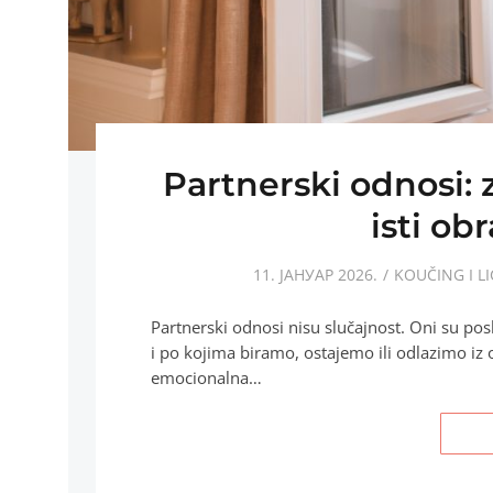
Partnerski odnosi: 
isti obr
11. ЈАНУАР 2026.
KOUČING I LI
Partnerski odnosi nisu slučajnost. Oni su po
i po kojima biramo, ostajemo ili odlazimo iz o
emocionalna…