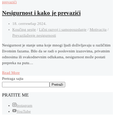
Nesigurnost i kako je prevazići
18. септембар 2024.
Koučing sesije
/
Lični razvoj i samopouzdanje
/
Motivacija
/
Prevazilaženje nesigurnosti
Nesigurnost je stanje uma koje mnogi ljudi doživljavaju u različitim
životnim fazama. Bilo da se radi o poslovnim izazovima, privatnim
odnosima ili svakodnevnim odlukama, nesigurnost može postati
prepreka na putu…
Read More
Pretraga sajta
Pretraži
PRATITE ME
Instagram
YouTube