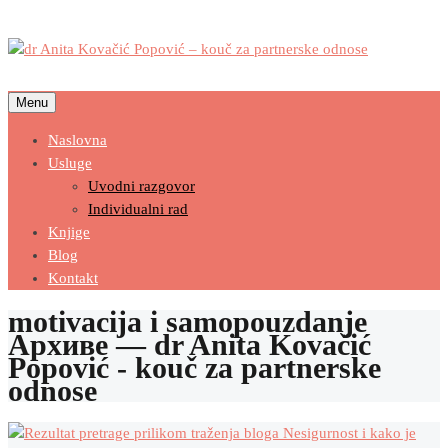
Menu
Naslovna
Usluge
Uvodni razgovor
Individualni rad
Knjige
Blog
Kontakt
motivacija i samopouzdanje
Архиве — dr Anita Kovačić
Popović - kouč za partnerske
odnose