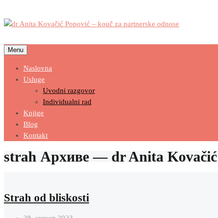
Menu
Naslovna
Usluge
Uvodni razgovor
Individualni rad
Knjige
Blog
Kontakt
strah Архиве — dr Anita Kovačić 
Strah od bliskosti
28. август 2023.