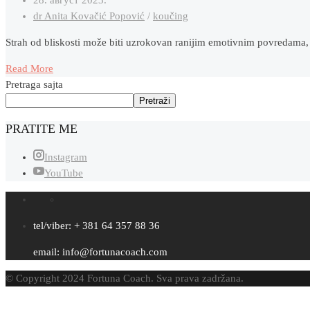
dr Anita Kovačić Popović
/
koučing
Strah od bliskosti može biti uzrokovan ranijim emotivnim povredam
Read More
Pretraga sajta
Pretraži
PRATITE ME
Instagram
YouTube
tel/viber: + 381 64 357 88 36
email: info@fortunacoach.com
© Copyright 2024 Fortuna Coach. Sva prava zadržana.