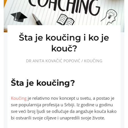
Šta je koučing i ko je
kouč?
DR ANITA KOVAČIĆ POPOVIĆ
/
KOUČING
Šta je koučing?
Koučing
je relativno nov koncept u svetu, a postao je
sve popularnija profesija u Srbiji. Iz godine u godinu
sve veći broj ljudi se odlučuje da angažuje kouča kako
bi ostvarili svoje ciljeve i unapredili svoje živote.