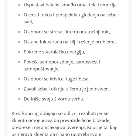
Uspostavi balans između uma, tela i emocija,
Osvesti fokus i perspektivu gledanja na sebe i
svet,
Oslobodi se stresa i kreira unutrašnji mir,
Ostane fokusirana na cilj i rešenje problema,
Pokrene stvaralačku energiju,
Poveća samopouzdanje, samosvest i
samopoštovanje,
Oslobodi se krivice, tuge i besa,
Zavoli sebe i otkrije u čemu je jedinstven,
Definiše svoju živornu svrhu.
Kroz koučing dobijaju se odlični rezultati jer se
klijentu omogućava da prevaziđe lične blokade,
prepreke i ograničavajuća uverenja. Kouč je taj koji
usmerava klijenta da ciljano upotrebi svoje