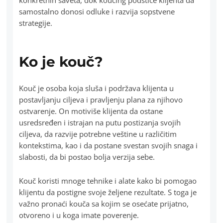
konkretnih saveta, dok koučing podstiče klijenta da
samostalno donosi odluke i razvija sopstvene
strategije.
Ko je kouč?
Kouč je osoba koja sluša i podržava klijenta u
postavljanju ciljeva i pravljenju plana za njihovo
ostvarenje. On motiviše klijenta da ostane
usredsređen i istrajan na putu postizanja svojih
ciljeva, da razvije potrebne veštine u različitim
kontekstima, kao i da postane svestan svojih snaga i
slabosti, da bi postao bolja verzija sebe.
Kouč koristi mnoge tehnike i alate kako bi pomogao
klijentu da postigne svoje željene rezultate. S toga je
važno pronaći kouča sa kojim se osećate prijatno,
otvoreno i u koga imate poverenje.