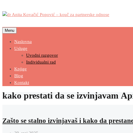
Menu
Naslovna
Usluge
Uvodni razgovor
Individualni rad
Knjige
Blog
Kontakt
kako prestati da se izvinjavam А
Zašto se stalno izvinjavaš i kako da prestan
29. мај 2025.