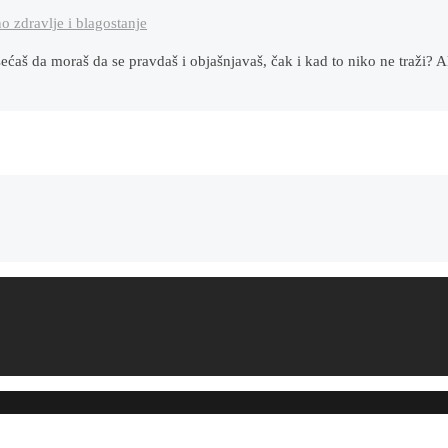
o zdravlje i blagostanje
sećaš da moraš da se pravdaš i objašnjavaš, čak i kad to niko ne traži?