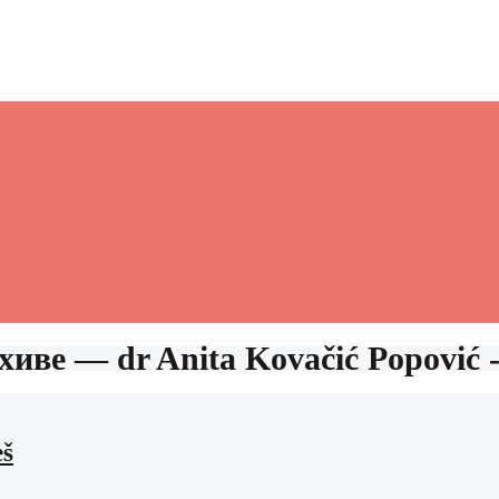
рхиве — dr Anita Kovačić Popović 
eš