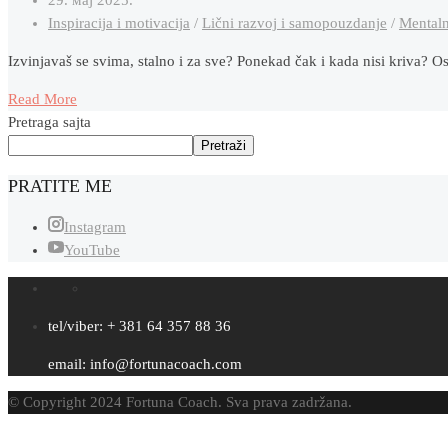
Inspiracija i motivacija
/
Lični razvoj i samopouzdanje
/
Mentaln
Izvinjavaš se svima, stalno i za sve? Ponekad čak i kada nisi kriva? O
Read More
Pretraga sajta
Pretraži
PRATITE ME
Instagram
YouTube
tel/viber: + 381 64 357 88 36
email: info@fortunacoach.com
© Copyright 2024 Fortuna Coach. Sva prava zadržana.